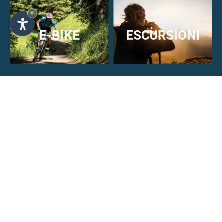
×
Gite guidate in Alta Badia
LEGGI DI PIÙ
STRADA
MTB
E-BIKE
ESCURSIONI