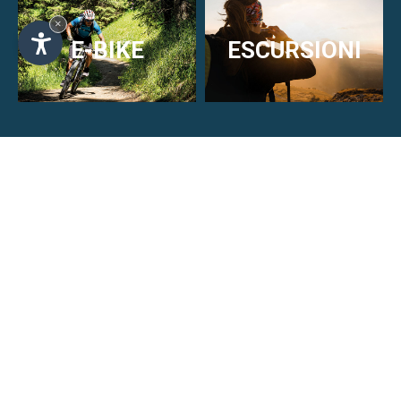
×
Gite guidate in Alta Badia
LEGGI DI PIÙ
STRADA
MTB
E-BIKE
ESCURSIONI