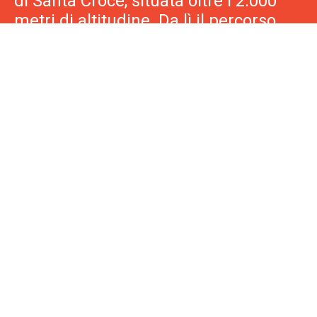
Dal paese di Badia saliamo in ovovia
e proseguiamo a piedi fino alla chiesa
di Santa Croce, situata oltre i 2.000
metri di altitudine. Da lì il percorso
continua lungo il sentiero che passa
dalla Malga Pasciantadù e conduce a
La Villa, immerso in suggestivi boschi
di pini.
Il costo del biglietto è a carico dei
partecipanti.